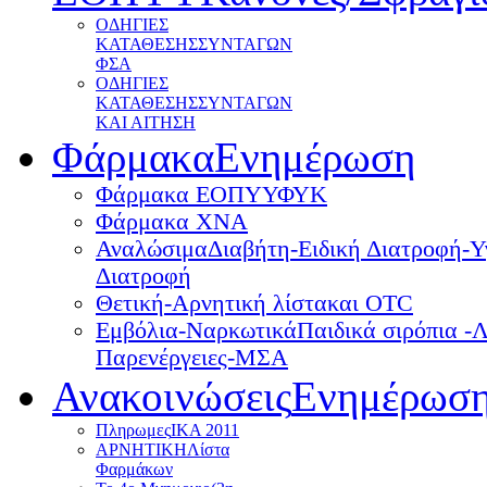
ΟΔΗΓΙΕΣ
ΚΑΤΑΘΕΣΗΣ
ΣΥΝΤΑΓΩΝ
ΦΣΑ
ΟΔΗΓΙΕΣ
ΚΑΤΑΘΕΣΗΣ
ΣΥΝΤΑΓΩΝ
ΚΑΙ ΑΙΤΗΣH
Φάρμακα
Ενημέρωση
Φάρμακα ΕΟΠΥΥ
ΦΥΚ
Φάρμακα ΧΝΑ
Αναλώσιμα
Διαβήτη-Ειδική Διατροφή-Υ
Διατροφή
Θετική-Αρνητική λίστα
και OTC
Εμβόλια-Ναρκωτικά
Παιδικά σιρόπια -Λ
Παρενέργειες-ΜΣΑ
Ανακοινώσεις
Ενημέρωσ
Πληρωμες
ΙΚΑ 2011
ΑΡΝΗΤΙΚΗ
Λίστα
Φαρμάκων