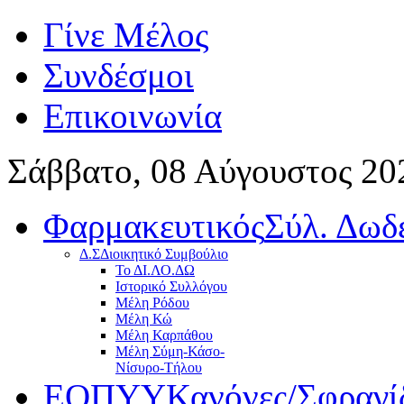
Γίνε Μέλος
Συνδέσμοι
Επικοινωνία
Σάββατο, 08 Αύγουστος 20
Φαρμακευτικός
Σύλ. Δωδ
Δ.Σ
Διοικητικό Συμβούλιο
Το ΔΙ.ΛΟ.ΔΩ
Ιστορικό Συλλόγου
Μέλη Ρόδου
Μέλη Κώ
Μέλη Καρπάθου
Μέλη Σύμη-Κάσο-
Νίσυρο-Τήλου
ΕΟΠΥΥ
Κανόνες/Σφραγί