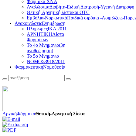
Φάρμακα ΧΝΑ
Αναλώσιμα
Διαβήτη-Ειδική Διατροφή-Υγειινή Διατροφή
Θετική-Αρνητική λίστα
και OTC
Εμβόλια-Ναρκωτικά
Παιδικά σιρόπια -Λοιμώξεις-Παρ
Ανακοινώσεις
Ενημέρωση
Πληρωμες
ΙΚΑ 2011
ΑΡΝΗΤΙΚΗ
Λίστα
Φαρμάκων
Το 4ο Μνημoνιο
(3η
αναθεώρηση)
Το 5ο Μνημoνιο
ΝΟΜΟΣ
3918/2011
Φαρμακευτικη
Νομοθεσία
Αρχική
Φάρμακα
Θετική-Αρνητική λίστα