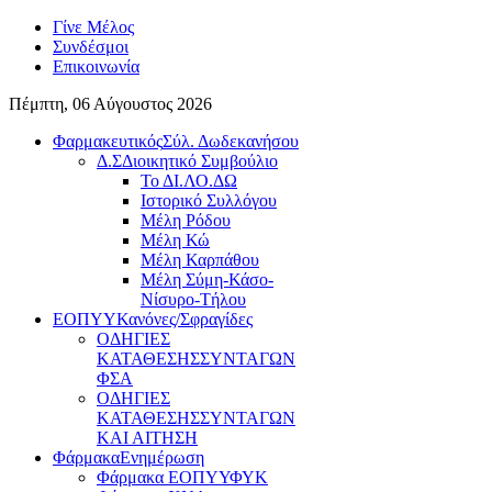
Γίνε Μέλος
Συνδέσμοι
Επικοινωνία
Πέμπτη, 06 Αύγουστος 2026
Φαρμακευτικός
Σύλ. Δωδεκανήσου
Δ.Σ
Διοικητικό Συμβούλιο
Το ΔΙ.ΛΟ.ΔΩ
Ιστορικό Συλλόγου
Μέλη Ρόδου
Μέλη Κώ
Μέλη Καρπάθου
Μέλη Σύμη-Κάσο-
Νίσυρο-Τήλου
ΕΟΠΥΥ
Κανόνες/Σφραγίδες
ΟΔΗΓΙΕΣ
ΚΑΤΑΘΕΣΗΣ
ΣΥΝΤΑΓΩΝ
ΦΣΑ
ΟΔΗΓΙΕΣ
ΚΑΤΑΘΕΣΗΣ
ΣΥΝΤΑΓΩΝ
ΚΑΙ ΑΙΤΗΣH
Φάρμακα
Ενημέρωση
Φάρμακα ΕΟΠΥΥ
ΦΥΚ